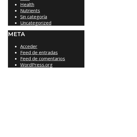
Health
Nutrients
Sin categoría
Uncategorized
META
Acceder
Feed de entradas
Feed de comentarios
WordPress.org