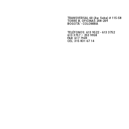
TRANSVERSAL 60 (Av. Suba) # 115-58
TORRE B, OFICINAS 208-209
BOGOTÁ - COLOMBIA
TELÉFONOS: 613 9522 - 613 3752
613 3757 – 253 9958
FAX:
617 7949
CEL: 315 831 67 14