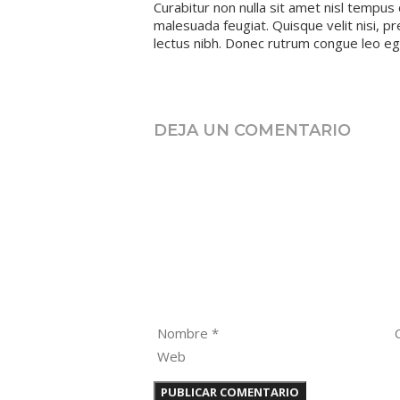
Curabitur non nulla sit amet nisl tempus c
malesuada feugiat. Quisque velit nisi, pr
lectus nibh. Donec rutrum congue leo e
Dessert
,
Food
,
Health
Nulla porttitor accumsan tincidunt
Aside Post
DEJA UN COMENTARIO