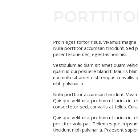
PORTTITO
23 noviembre, 2017
por
Nog3tro
Proin eget tortor risus. Vivamus magna ju
Nulla porttitor accumsan tincidunt. Sed p
pellentesque nec, egestas non nisi.
Vestibulum ac diam sit amet quam vehicu
quam id dui posuere blandit. Mauris blandi
non nulla sit amet nisl tempus convallis qu
nibh pulvinar a.
Nulla porttitor accumsan tincidunt. Vivam
Quisque velit nisi, pretium ut lacinia in
consectetur sed, convallis at tellus. Cur
Quisque velit nisi, pretium ut lacinia in,
porttitor volutpat. Pellentesque in ipsum 
tincidunt nibh pulvinar a. Praesent sapie