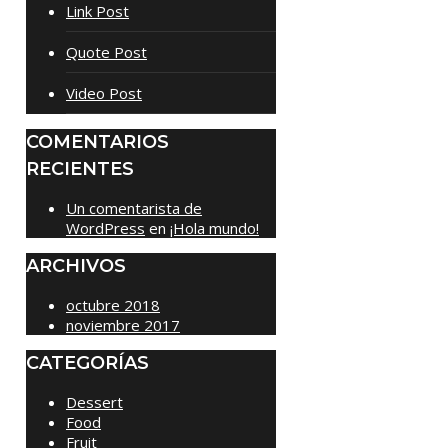
Link Post
Quote Post
Video Post
COMENTARIOS
RECIENTES
Un comentarista de
WordPress
en
¡Hola mundo!
ARCHIVOS
octubre 2018
noviembre 2017
CATEGORÍAS
Dessert
Food
Fruit