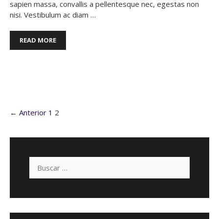
sapien massa, convallis a pellentesque nec, egestas non
nisi. Vestibulum ac diam …
READ MORE
Dessert
,
Health
,
Nutrients
← Anterior
1
2