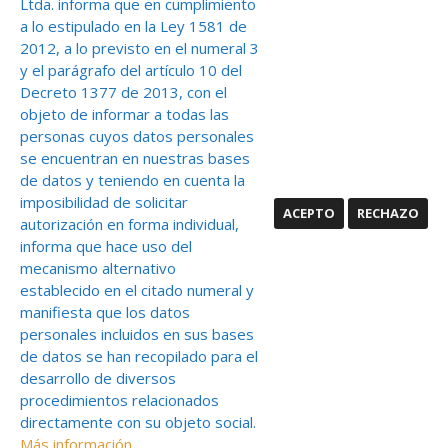
Ltda. informa que en cumplimiento
TORRE B, OFICINAS 208-209
BOGOTÁ - COLOMBIA
a lo estipulado en la Ley 1581 de
2012, a lo previsto en el numeral 3
y el parágrafo del artículo 10 del
Decreto 1377 de 2013, con el
objeto de informar a todas las
TELÉFONOS: 613 9522 - 613 3752
personas cuyos datos personales
613 3757 – 253 9958
FAX:
617 7949
se encuentran en nuestras bases
CEL: 315 831 67 14
de datos y teniendo en cuenta la
imposibilidad de solicitar
ACEPTO
RECHAZO
autorización en forma individual,
informa que hace uso del
mecanismo alternativo
establecido en el citado numeral y
manifiesta que los datos
personales incluidos en sus bases
de datos se han recopilado para el
desarrollo de diversos
procedimientos relacionados
directamente con su objeto social.
Más información.