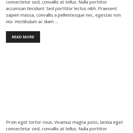
consectetur sed, convallis at tellus. Nulla porttitor
accumsan tincidunt. Sed porttitor lectus nibh. Praesent
sapien massa, convallis a pellentesque nec, egestas non
nisi. Vestibulum ac diam …
READ MORE
Food
,
Fruit
,
Nutrients
CURABITUR ALIQUET QUAM ID
DUI POSUERE
19 noviembre, 2017
por
Nog3tro
Proin eget tortor risus. Vivamus magna justo, lacinia eget
consectetur sed, convallis at tellus. Nulla porttitor