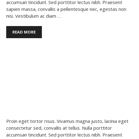
accumsan tincidunt. Sed porttitor lectus nibh. Praesent
sapien massa, convallis a pellentesque nec, egestas non
nisi. Vestibulum ac diam …
READ MORE
Food
,
Fruit
,
Nutrients
DONEC SOLLICITUDIN
MOLESTIE MALESUADA
18 noviembre, 2017
por
Nog3tro
Proin eget tortor risus. Vivamus magna justo, lacinia eget
consectetur sed, convallis at tellus. Nulla porttitor
accumsan tincidunt. Sed porttitor lectus nibh. Praesent